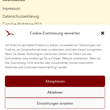
Impressum
Datenschutzerklärung
Coockie-Richtlinie (EU)
Cookie-Zustimmung verwalten
Um Ihnen ein optimales Erlebnis zu bieten, verwenden wir Technologien wie
Cookies, um Geräteinformationen zu speichern und/oder darauf zuzugreifen.
Wenn Sie diesen Technologien zustimmen, können wir Daten wie das
Surfverhalten oder eindeutige IDs auf dieser Website verarbeiten. Wenn Sie
Ihre Zustimmung nicht erteilen oder zurückziehen, können bestimmte
Merkmale und Funktionen beeinträchtigt werden.
Akzeptieren
Ablehnen
Einstellungen ansehen
© 2026. Institut für systemische Beratung, Supervision und
Organisationsentwicklung – Lothar Hellenthal | All Rights