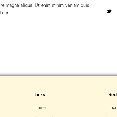
ore magna aliqua. Ut enim minim veniam quis
atem.
Links
Rech
Home
Imp