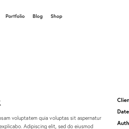
Portfolio
Blog
Shop
k
Clie
Dat
psam voluptatem quia voluptas sit aspernatur
Auth
 explicabo. Adipiscing elit, sed do eiusmod