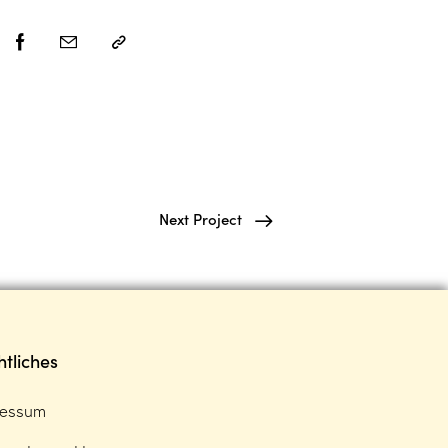
Next Project
tliches
ressum