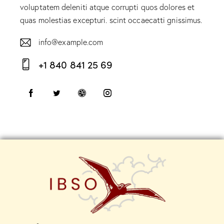
voluptatem deleniti atque corrupti quos dolores et
quas molestias excepturi. scint occaecatti gnissimus.
info@example.com
E-
+1 840 841 25 69
m
Ph
ail:
on
e: